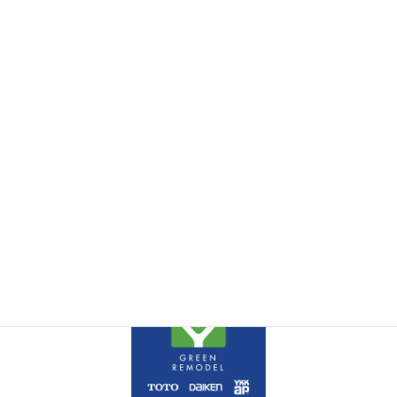
襖の貼替え・新調価格表
障子張替え価格表
検
索: