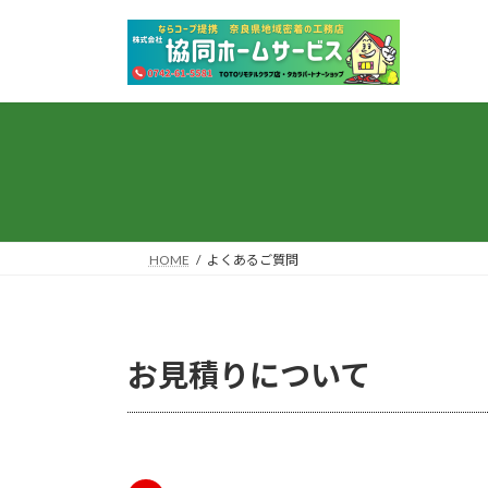
コ
ナ
ン
ビ
テ
ゲ
ン
ー
ツ
シ
へ
ョ
ス
ン
キ
に
ッ
移
プ
動
HOME
よくあるご質問
お見積りについて