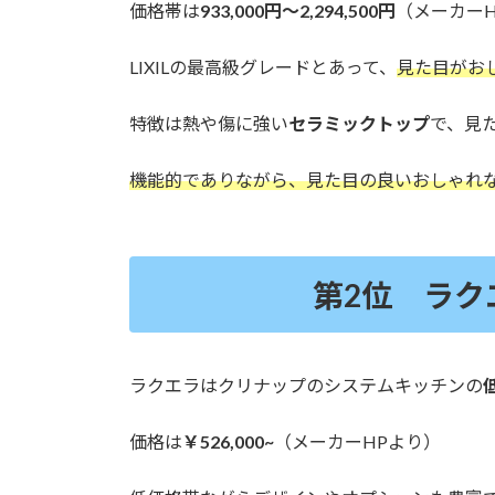
価格帯は
933,000円～2,294,500円
（メーカー
LIXILの最高級グレードとあって、
見た目がお
特徴は熱や傷に強い
セラミックトップ
で、見
機能的でありながら、見た目の良いおしゃれ
第2位 ラク
ラクエラはクリナップのシステムキッチンの
価格は
￥526,000~
（メーカーHPより）