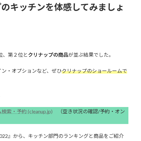
プのキッチンを体感してみましょ
位、第２位と
クリナップの商品
が並ぶ結果でした。
イン・オプションなど、ぜひ
クリナップのショールームで
↓
約 (cleanup.jp)
（空き状況の確認/予約・オン
022』から、キッチン部門のランキングと商品をご紹介