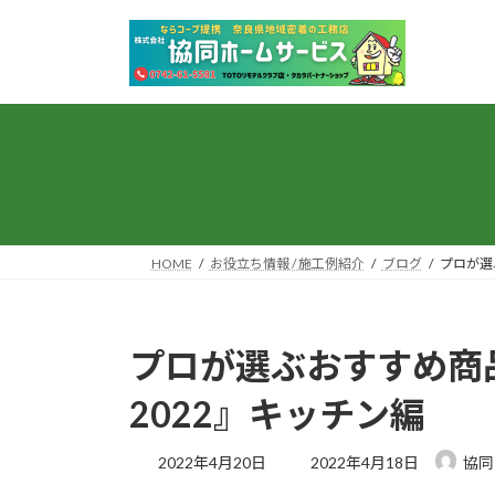
コ
ナ
ン
ビ
テ
ゲ
ン
ー
ツ
シ
へ
ョ
ス
ン
キ
に
ッ
移
プ
動
HOME
お役立ち情報 / 施工例紹介
ブログ
プロが選
プロが選ぶおすすめ商
2022』キッチン編
最
2022年4月20日
2022年4月18日
協同
終