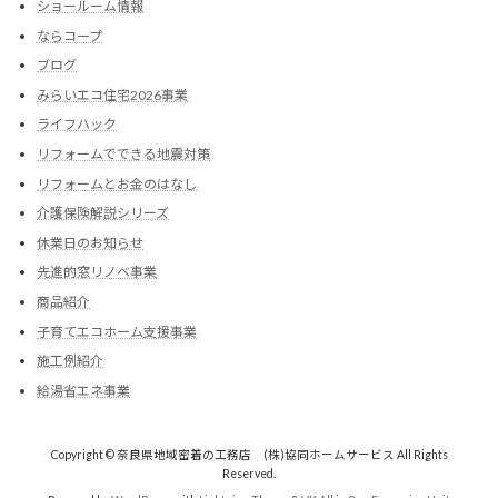
ショールーム情報
ならコープ
ブログ
みらいエコ住宅2026事業
ライフハック
リフォームでできる地震対策
リフォームとお金のはなし
介護保険解説シリーズ
休業日のお知らせ
先進的窓リノベ事業
商品紹介
子育てエコホーム支援事業
施工例紹介
給湯省エネ事業
Copyright © 奈良県地域密着の工務店 (株)協同ホームサービス All Rights
Reserved.