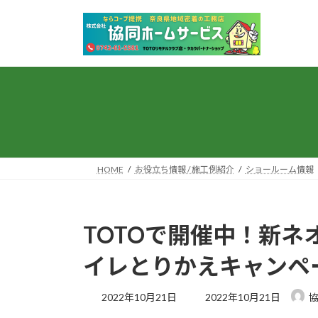
コ
ナ
ン
ビ
テ
ゲ
ン
ー
ツ
シ
へ
ョ
ス
ン
キ
に
ッ
移
プ
動
HOME
お役立ち情報 / 施工例紹介
ショールーム情報
TOTOで開催中！新ネ
イレとりかえキャンペ
最
2022年10月21日
2022年10月21日
終