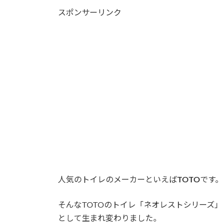
更
スポンサーリンク
新
日
時
:
人気のトイレのメーカーといえば
TOTO
です
そんなTOTOのトイレ「ネオレストシリーズ
として生まれ変わりました。