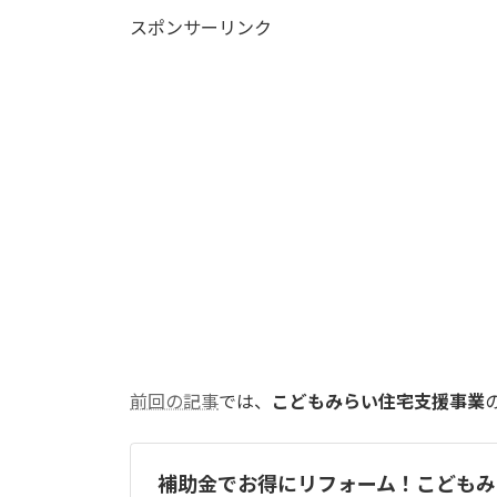
更
スポンサーリンク
新
日
時
:
前回の記事
では、
こどもみらい住宅支援事業
補助金でお得にリフォーム！こどもみ