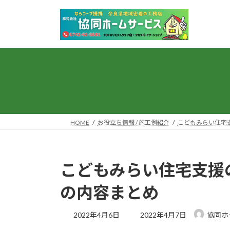
コ
ナ
ン
ビ
テ
ゲ
ン
ー
ツ
シ
へ
ョ
ス
ン
キ
に
ッ
移
プ
動
HOME
お役立ち情報 / 施工例紹介
こどもみらい住宅
こどもみらい住宅支援
の内容まとめ
最
2022年4月6日
2022年4月7日
協同ホ
終