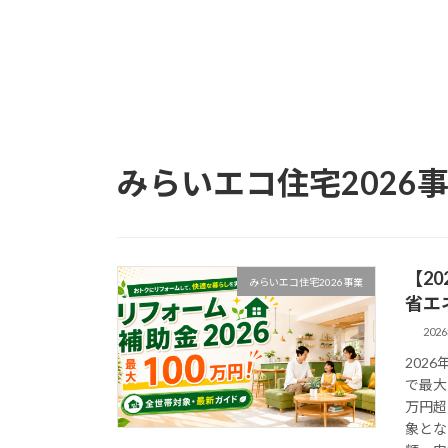
みらいエコ住宅2026
【2
みらいエコ住宅2026事業
省エ
202
202
で最大
万円超
象とな