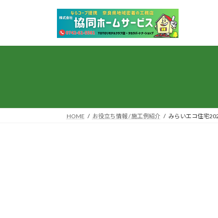
コ
ナ
ン
ビ
テ
ゲ
ン
ー
ツ
シ
へ
ョ
ス
ン
キ
に
ッ
移
プ
動
HOME
お役立ち情報 / 施工例紹介
みらいエコ住宅20