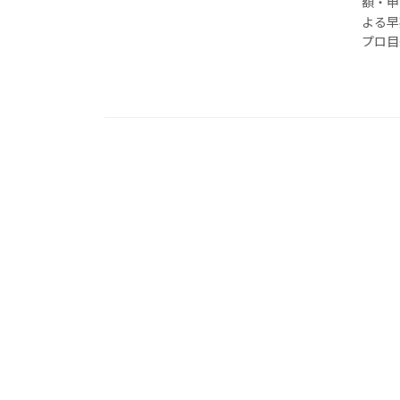
額・申
よる早
プロ目