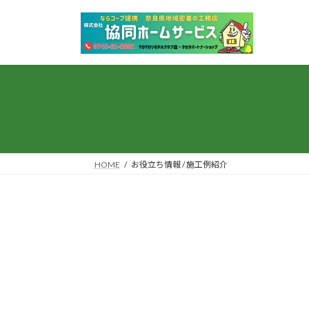
コ
ナ
ン
ビ
テ
ゲ
ン
ー
ツ
シ
へ
ョ
ス
ン
キ
に
ッ
移
プ
動
HOME
お役立ち情報 / 施工例紹介