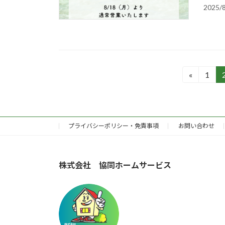
2025/
投
«
1
固
定
稿
ペ
の
ー
ジ
プライバシーポリシー・免責事項
お問い合わせ
ペ
ー
株式会社 協同ホームサービス
ジ
送
り