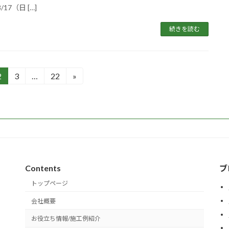
8/17（日 […]
続きを読む
2
3
…
22
»
固
固
固
定
定
定
ペ
ペ
ペ
ー
ー
ー
ジ
ジ
ジ
Contents
ブ
トップページ
会社概要
お役立ち情報/施工例紹介