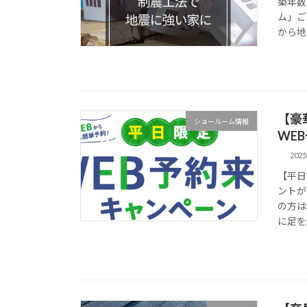
築年数
ム」ご
から地
【豪
ショールーム情報
WE
202
【平日
ントが
の方は
に足を