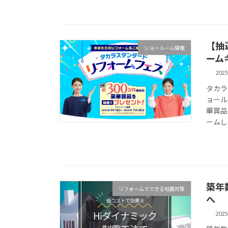
【抽
ショールーム情報
ーム
202
タカラ
ョール
華賞品
ームし
築年
リフォームでできる地震対策
へ
202