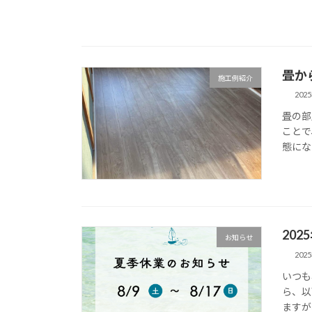
畳か
施工例紹介
202
畳の部
ことで
態にな
20
お知らせ
202
いつも
ら、以
ますが