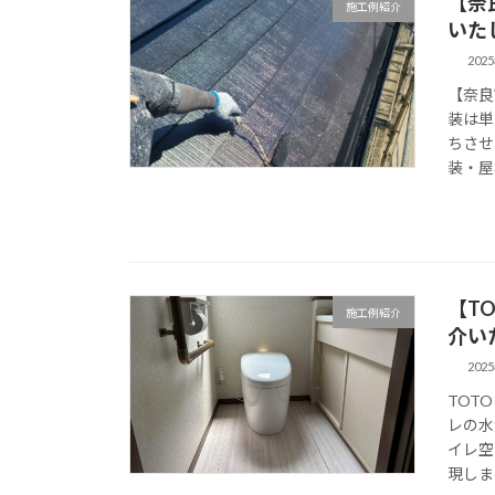
【奈
施工例紹介
いた
202
【奈良
装は単
ちさせ
装・屋
【T
施工例紹介
介い
202
TOT
レの水
イレ空
現しま