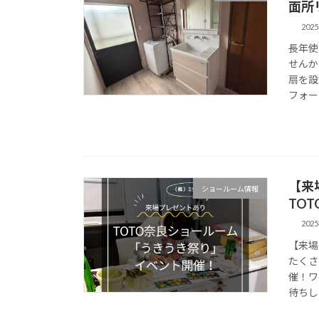
面所
202
長年使
せんか
扇を設
フォー
【来
ショールーム情報
TO
202
【来場
たくさ
催！ワ
待ちし