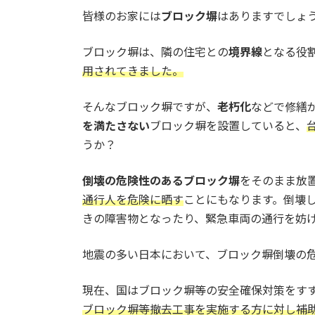
皆様のお家には
ブロック塀
はありますでしょ
ブロック塀は、隣の住宅との
境界線
となる役
用されてきました。
そんなブロック塀ですが、
老朽化
などで修繕
を満たさない
ブロック塀を設置していると、
うか？
倒壊の危険性のあるブロック塀
をそのまま放
通行人を危険に晒す
ことにもなります。倒壊
きの障害物となったり、緊急車両の通行を妨
地震の多い日本において、ブロック塀倒壊の
現在、国はブロック塀等の安全確保対策をす
ブロック塀等撤去工事を実施する方に対し補