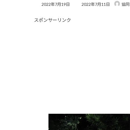
最
2022年7月19日
2022年7月11日
協同
終
更
スポンサーリンク
新
日
時
: