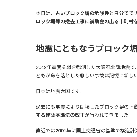
本日は、
古いブロック塀の危険性
と
自分でで
ロック塀等の撤去工事に補助金の出る市町村
地震にともなうブロック
2018年震度６弱を観測した大阪府北部地震
どもが命を落とした悲しい事故は記憶に新し
日本は地震大国です。
過去にも地震により倒壊したブロック塀の下
する建築基準法の改正
が行われてきました。
直近では
2001年
に国土交通省の基準で構造計