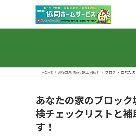
コ
ナ
ン
ビ
テ
ゲ
ン
ー
ツ
シ
へ
ョ
ス
ン
キ
に
ッ
移
プ
動
HOME
お役立ち情報 / 施工例紹介
ブログ
あなたの
あなたの家のブロック
検チェックリストと補
す！