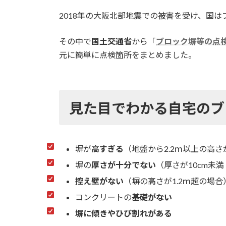
2018年の大阪北部地震での被害を受け、国
その中で
国土交通省
から「
ブロック塀等の点
元に簡単に点検箇所をまとめました。
見た目でわかる自宅のブ
塀が
高すぎる
（地盤から2.2ｍ以上の高さ
塀の
厚さが十分でない
（厚さが10cm未満
控え壁がない
（塀の高さが1.2ｍ超の場合
コンクリートの
基礎がない
塀に傾きやひび割れがある