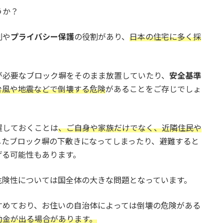
うか？
割や
プライバシー保護
の役割があり、
日本の住宅に多く採
が必要なブロック塀をそのまま放置していたり、
安全基準
台風や地震などで倒壊する危険
があることをご存じでしょ
置しておくことは
、ご自身や家族だけでなく、近隣住民や
したブロック塀の下敷きになってしまったり、避難すると
げる可能性もあります。
危険性については国全体の大きな問題となっています。
すめており、お住いの自治体によっては倒壊の危険がある
助金が出る場合があります。